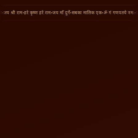
•
जय श्री राम
•
हरे कृष्ण हरे राम
•
जय माँ दुर्गे
•
सबका मालिक एक
•
ॐ गं गणपतये नमः
•
जय