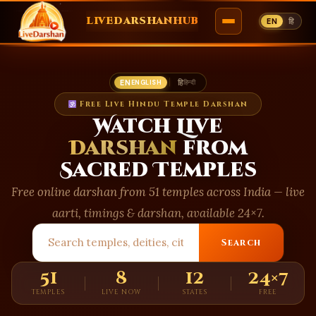
LIVEDARSHANHUB
EN
हि
Skip
to
EN
|
हि
ENGLISH
हिन्दी
content
Free Live Hindu Temple Darshan
Watch Live
Darshan
from
Sacred Temples
Free online darshan from 51 temples across India — live
aarti, timings & darshan, available 24×7.
Search
51
8
12
24×7
TEMPLES
LIVE NOW
STATES
FREE